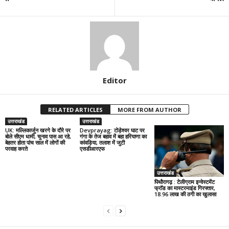
Editor
RELATED ARTICLES
MORE FROM AUTHOR
उत्तराखंड
उत्तराखंड
UK: मल्लिकार्जुन खरगे के दौरे पर
Devprayag: टोड़ेश्वर घाट पर
बोले सीएम धामी, चुनाव पास आ रहे,
गंगा के तेज बहाव में बहा हरियाणा का
बेहतर होता पांच साल में लोगों की
कांवड़िया, तलाश में जुटी
परवाह करते
एसडीआरएफ
उत्तराखंड
पिथौरागढ़ : टेलीग्राम इन्वेस्टमेंट
फ्रॉड का मास्टरमाइंड गिरफ्तार,
18.96 लाख की ठगी का खुलासा