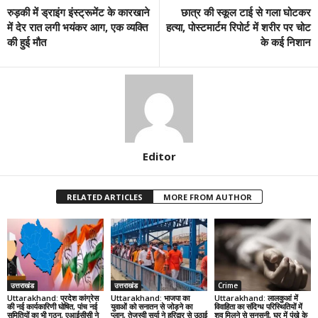
रुड़की में ड्राइंग इंस्ट्रूमेंट के कारखाने
छात्र की स्कूल टाई से गला घोटकर
में देर रात लगी भयंकर आग, एक व्यक्ति
हत्या, पोस्टमार्टम रिपोर्ट में शरीर पर चोट
की हुई मौत
के कई निशान
Editor
RELATED ARTICLES
MORE FROM AUTHOR
उत्तराखंड
उत्तराखंड
Crime
Uttarakhand: प्रदेश कांग्रेस
Uttarakhand: भाजपा का
Uttarakhand: लालकुआं में
की नई कार्यकारिणी घोषित, पांच नई
युवाओं को सनातन से जोड़ने का
विवाहिता का संदिग्ध परिस्थितियों में
समितियों का भी गठन, एआईसीसी ने
प्लान, तेजस्वी सूर्या ने हरिद्वार से उठाई
शव मिलने से सनसनी, घर में पंखे के