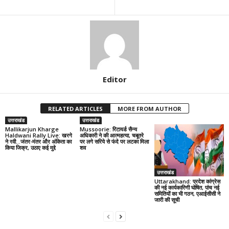
Editor
RELATED ARTICLES
MORE FROM AUTHOR
उत्तराखंड
उत्तराखंड
Mallikarjun Kharge
Mussoorie: रिटायर्ड सैन्य
Haldwani Rally Live: खरगे
अधिकारी ने की आत्महत्या, चबूतरे
ने रवी…जंतर-मंतर और अंकिता का
पर लगे सरिये से फंदे पर लटका मिला
किया जिक्र, उठाए कई मुद्दे
शव
उत्तराखंड
Uttarakhand: प्रदेश कांग्रेस
की नई कार्यकारिणी घोषित, पांच नई
समितियों का भी गठन, एआईसीसी ने
जारी की सूची