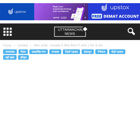
Home
उत्तराखंड
मौसम अपडेट :उत्तराखंड में मौसम विभाग ने अगले 2 दिन के लिए...
उत्तराखंड
जिला
ऊधमसिंह नगर
चम्पावत
टिहरी गढ़वाल
देहरादून
नैनीताल
पौड़ी गढ़वाल
बड़ी खबर
हरिद्वार