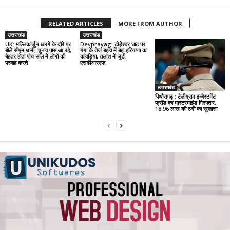
RELATED ARTICLES
MORE FROM AUTHOR
उत्तराखंड
उत्तराखंड
UK: मल्लिकार्जुन खरगे के दौरे पर
Devprayag: टोड़ेश्वर घाट पर
बोले सीएम धामी, चुनाव पास आ रहे,
गंगा के तेज बहाव में बहा हरियाणा का
बेहतर होता पांच साल में लोगों की
कांवड़िया, तलाश में जुटी
परवाह करते
एसडीआरएफ
उत्तराखंड
पिथौरागढ़ : टेलीग्राम इन्वेस्टमेंट
फ्रॉड का मास्टरमाइंड गिरफ्तार,
18.96 लाख की ठगी का खुलासा