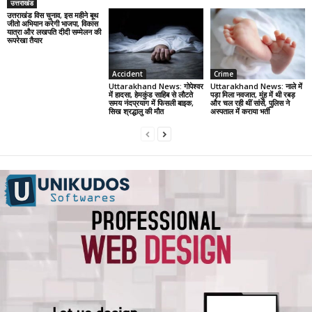
उत्तराखंड
उत्तराखंड विस चुनाव, इस महीने बूथ
जीतो अभियान करेगी भाजपा, विकास
यात्रा और लखपति दीदी सम्मेलन की
रूपरेखा तैयार
Accident
Crime
Uttarakhand News: गोपेश्वर
Uttarakhand News: नाले में
में हादसा, हेमकुंड साहिब से लौटते
पड़ा मिला नवजात, मुंह में थी रबड़
समय नंदप्रयाग में फिसली बाइक,
और चल रही थीं सांसें, पुलिस ने
सिख श्रद्धालु की मौत
अस्पताल में कराया भर्ती