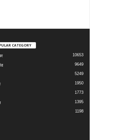
PULAR CATEGORY
10653
बर
9649
ंड
5249
1950
ल
1773
1395
न
1198