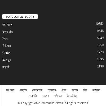
POPULAR CATEGORY
10652
बड़ी खबर
9645
उत्तराखंड
5249
जिला
1950
नैनीताल
1773
Crime
1395
देहरादून
1198
हल्द्वानी
बड़ी खबर
राष्ट्रीय
अंतर्राष्ट्रीय
उत्तराखंड
जिला
क्राइम
खेल
मनोरंजन
राजनीति
स्वास्थ्य
राशिफल
वेब स्टोरीज
© Copyright 2022 Uttaranchal News . All rights reserved