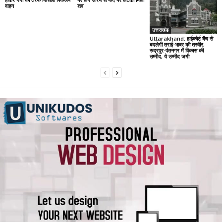
वाहन
शव
उत्तराखंड
Uttarakhand: हाईकोर्ट बेंच से
बदलेगी तराई-भाबर की तस्वीर,
रुद्रपुर-पंतनगर में विकास की
उम्मीद, ये उम्मीद जगी