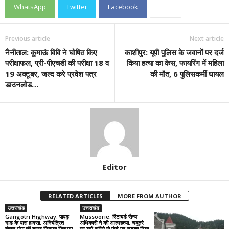
WhatsApp
Twitter
Facebook
Previous article
Next article
नैनीताल: कुमाऊं विवि ने घोषित किए
काशीपुर: यूपी पुलिस के जवानों पर दर्ज
परीक्षाफल, प्री-पीएचडी की परीक्षा 18 व
किया हत्या का केस, फायरिंग में महिला
19 अक्टूबर, जल्द करे प्रवेश पत्र
की मौत, 6 पुलिसकर्मी घायल
डाउनलोड…
Editor
RELATED ARTICLES
MORE FROM AUTHOR
उत्तराखंड
उत्तराखंड
Gangotri Highway: पापड़
Mussoorie: रिटायर्ड सैन्य
गाड के पास हादसा, अनियंत्रित
अधिकारी ने की आत्महत्या, चबूतरे
होकर गंगा की तरफ फिसला पिकअप
पर लगे सरिये से फंदे पर लटका मिला