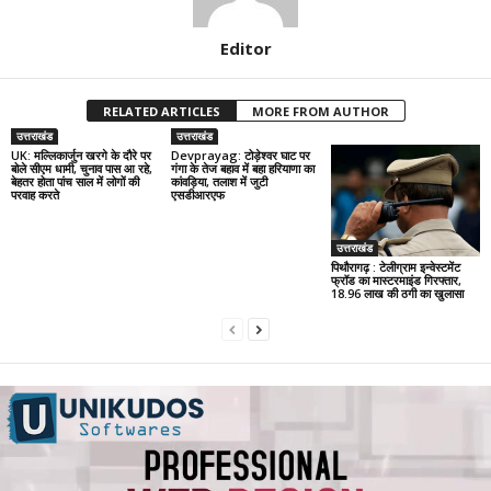
Editor
RELATED ARTICLES
MORE FROM AUTHOR
उत्तराखंड
उत्तराखंड
UK: मल्लिकार्जुन खरगे के दौरे पर
Devprayag: टोड़ेश्वर घाट पर
बोले सीएम धामी, चुनाव पास आ रहे,
गंगा के तेज बहाव में बहा हरियाणा का
बेहतर होता पांच साल में लोगों की
कांवड़िया, तलाश में जुटी
परवाह करते
एसडीआरएफ
उत्तराखंड
पिथौरागढ़ : टेलीग्राम इन्वेस्टमेंट
फ्रॉड का मास्टरमाइंड गिरफ्तार,
18.96 लाख की ठगी का खुलासा