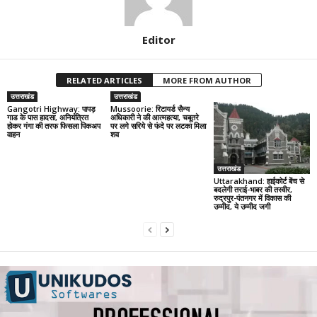
Editor
RELATED ARTICLES
MORE FROM AUTHOR
उत्तराखंड
उत्तराखंड
Gangotri Highway: पापड़
Mussoorie: रिटायर्ड सैन्य
गाड के पास हादसा, अनियंत्रित
अधिकारी ने की आत्महत्या, चबूतरे
होकर गंगा की तरफ फिसला पिकअप
पर लगे सरिये से फंदे पर लटका मिला
वाहन
शव
उत्तराखंड
Uttarakhand: हाईकोर्ट बेंच से
बदलेगी तराई-भाबर की तस्वीर,
रुद्रपुर-पंतनगर में विकास की
उम्मीद, ये उम्मीद जगी