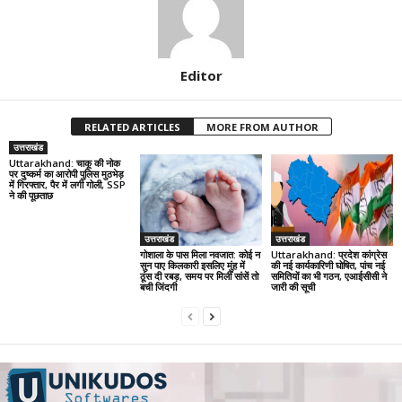
Editor
RELATED ARTICLES
MORE FROM AUTHOR
उत्तराखंड
Uttarakhand: चाकू की नोक
पर दुष्कर्म का आरोपी पुलिस मुठभेड़
में गिरफ्तार, पैर में लगी गोली, SSP
ने की पूछताछ
उत्तराखंड
उत्तराखंड
गोशाला के पास मिला नवजात: कोई न
Uttarakhand: प्रदेश कांग्रेस
सुन पाए किलकारी इसलिए मुंह में
की नई कार्यकारिणी घोषित, पांच नई
ठूंस दी रबड़, समय पर मिलीं सांसें तो
समितियों का भी गठन, एआईसीसी ने
बची जिंदगी
जारी की सूची