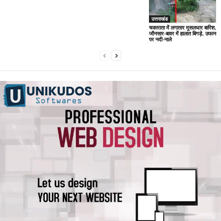
उत्तराखंड
चकाराता में लगातार मूसलधार बारिश,
जौनसार-बावर में हालात बिगड़े, उफान
पर नदी-नाले