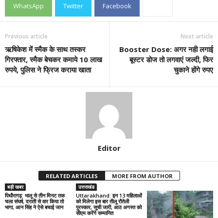
WhatsApp
Twitter
Facebook
Previous article
Next article
ऋषिकेश में स्मैक के साथ तस्कर
Booster Dose: अगर नही लगाई
गिरफ्तार, स्मैक बेचकर कमाये 10 लाख
बूस्टर डोज तो लगवाएं जल्दी, फिर
रुपये, पुलिस ने फ्रिज कराया खाता
चुकाने होंगे रुपए
Editor
RELATED ARTICLES
MORE FROM AUTHOR
बड़ी खबर
उत्तराखंड
पिथौरागढ़: भालू से तीन मिनट तक
Uttarakhand: इन 13 महिलाओं
चला संघर्ष, दराती से वार किया तो
को मिलेगा इस बार तीलू रौतेली
भागा, आन सिंह ने ऐसे बचाई जान
पुरस्कार, सूची जारी, आठ अगस्त को
सीएम करेंगे सम्मानित