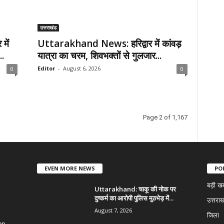
उत्तराखंड
में
Uttarakhand News: हरिद्वार में कांवड़
..
यात्रा का चरम, शिवभक्तों से गुलजार...
Editor
-
August 6, 2026
0
0
Page 2 of 1,167
EVEN MORE NEWS
PO
बड़ी ख
Uttarakhand: चाकू की नोक पर
दुष्कर्म का आरोपी पुलिस मुठभेड़ में...
उत्तराख
August 7, 2026
जिला
on