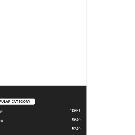
PULAR CATEGORY
10651
बर
9640
ंड
5249