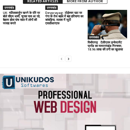
RELATED ARTICLES
MORE FROM AUTHOR
उत्तराखंड
उत्तराखंड
UK: मल्लिकार्जुन खरगे के दौरे पर
Devprayag: टोड़ेश्वर घाट पर
बोले सीएम धामी, चुनाव पास आ रहे,
गंगा के तेज बहाव में बहा हरियाणा का
बेहतर होता पांच साल में लोगों की
कांवड़िया, तलाश में जुटी
परवाह करते
एसडीआरएफ
उत्तराखंड
पिथौरागढ़ : टेलीग्राम इन्वेस्टमेंट
फ्रॉड का मास्टरमाइंड गिरफ्तार,
18.96 लाख की ठगी का खुलासा